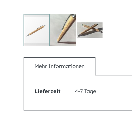
Zum
Anfang
Mehr Informationen
der
Bildergalerie
springen
Mehr
Lieferzeit
4-7 Tage
Informationen