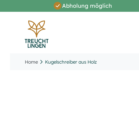
Abholung möglich
Direkt
zum
Inhalt
Home
Kugelschreiber aus Holz
Zum
Ende
der
Bildergalerie
springen