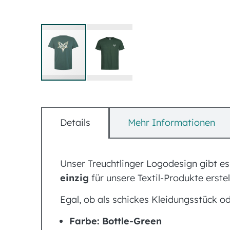
Zum
Anfang
der
Details
Mehr Informationen
Bildergalerie
springen
Unser Treuchtlinger Logodesign gibt es
einzig
für unsere Textil-Produkte erstell
Egal, ob als schickes Kleidungsstück o
Farbe: Bottle-Green