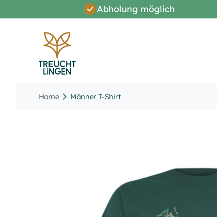
Abholung möglich
Direkt
zum
Inhalt
Home
Männer T-Shirt
Zum
Ende
der
Bildergalerie
springen