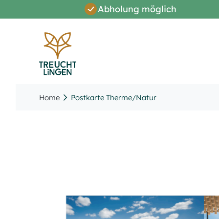
Abholung möglich
Direkt
zum
Inhalt
Home
Postkarte Therme/Natur
Zum
Ende
der
Bildergalerie
springen