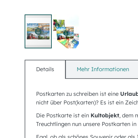
Zum
Anfang
Details
Mehr Informationen
der
Bildergalerie
springen
Postkarten zu schreiben ist eine
Urlaub
nicht über Post(karten)? Es ist ein Zei
Die Postkarte ist ein
Kultobjekt
, dem m
Treuchtlingen nun unsere Postkarten i
Egal, ob als schönes Souvenir oder als 